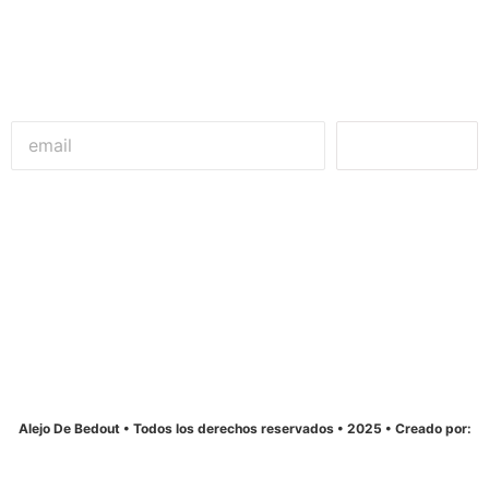
Unirme
Alejandro De Bedout
Concejal de Medellín
Alejo De Bedout • Todos los derechos reservados • 2025 • Creado por:
La12