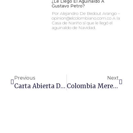
¿Le Llegó El Aguinaldo A
Gustavo Petro?
Por Alejandro De Bedout Arango –
opinion@elcolombiano.com.co A la
Casa de Nariño sí que le llegó el
aguinaldo de Navidad.
Previous
Next
Carta Abierta De Un Abelardista A Todos Los Colombianos
Colombia Merece Un Vice Profesor