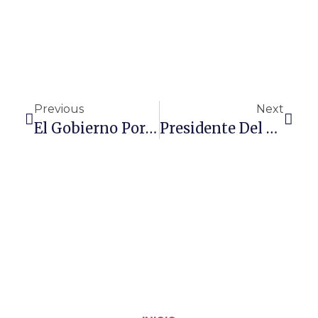
Previous
Next
El Gobierno Por Fin Firmó El Otrosí Que Destraba El «Plan De Choque» Para Salvar Nuestro Aeropuerto José María Córdova. Ahora Las Obras Serán Una Realidad
Presidente Del Concejo Distrital De Medellín, Alejandro De Bedout Arango, Demandó Resolución Que Otorga Libertad A Cabecillas De Estructuras Armadas