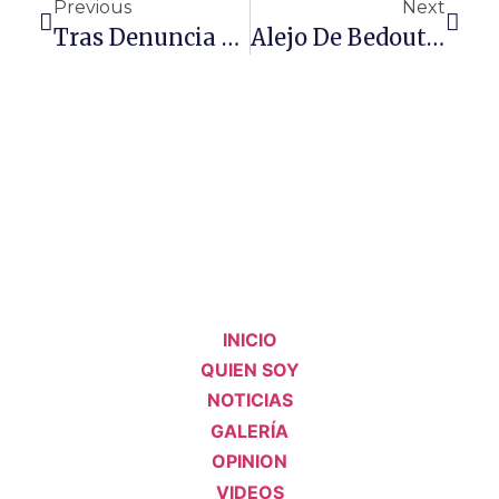
Previous
Next
Tras Denuncia Del Concejal Alejandro De Bedout, EPM Finaliza Vínculo Contractual Con Maria Camila Villamizar.
Alejo De Bedout Propone Temas De Ciudad Para Hacerle Seguimiento Desde Las Comisiones Accidentales.
INICIO
QUIEN SOY
NOTICIAS
GALERÍA
OPINION
VIDEOS