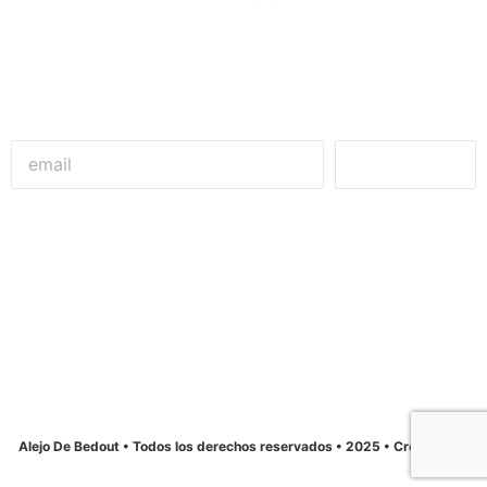
Unirme
Alejandro De Bedout
Concejal de Medellín
Alejo De Bedout • Todos los derechos reservados • 2025 • Creado por:
La12