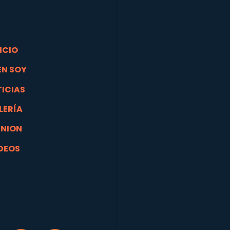
ICIO
EN SOY
ICIAS
LERÍA
INION
DEOS