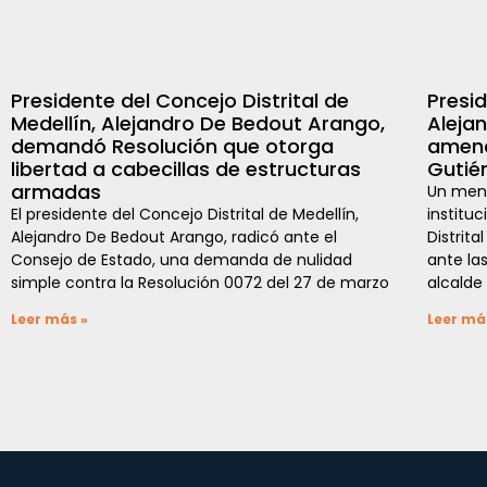
Presidente del Concejo Distrital de
Presi
Medellín, Alejandro De Bedout Arango,
Aleja
demandó Resolución que otorga
amena
libertad a cabecillas de estructuras
Gutié
armadas
Un mens
El presidente del Concejo Distrital de Medellín,
institu
Alejandro De Bedout Arango, radicó ante el
Distrit
Consejo de Estado, una demanda de nulidad
ante la
simple contra la Resolución 0072 del 27 de marzo
alcalde
Leer más »
Leer má