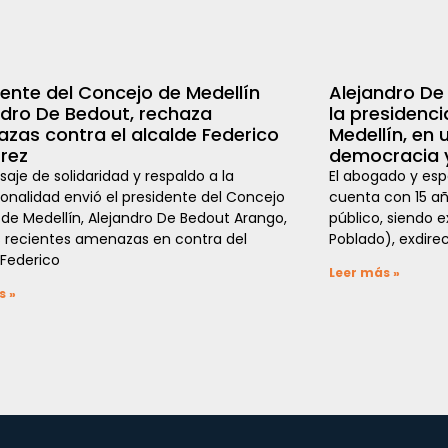
dente del Concejo de Medellín
Alejandro De
ndro De Bedout, rechaza
la presidenci
zas contra el alcalde Federico
Medellín, en 
rrez
democracia y
aje de solidaridad y respaldo a la
El abogado y esp
cionalidad envió el presidente del Concejo
cuenta con 15 añ
al de Medellín, Alejandro De Bedout Arango,
público, siendo e
s recientes amenazas en contra del
Poblado), exdirec
 Federico
Leer más »
s »