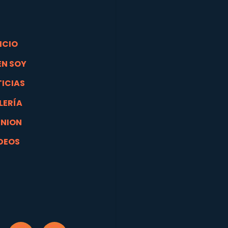
ICIO
EN SOY
ICIAS
LERÍA
INION
DEOS