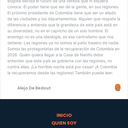
Bogotá decida el futuro de una vereda que ni siquiera
conoce. El poder tiene que ser de la gente, en sus regiones.
El próximo presidente de Colombia tiene que ser un aliado
de las ciudades y los departamentos. Alguien que respete la
diferencia y entienda que la grandeza de este país está en
su diversidad, no en el capricho de un solo hombre. El
enemigo no es una ideología, es ese centralismo que nos
detiene. Las regiones ya no somos el patio trasero de nadie.
Somos las protagonistas de la recuperación de Colombia en
2026. Quien quiera llegar a la Casa de Nariño debe
entender que este país se gobierna con las regiones, no
contra ellas. ¡La horrible noche está por cesar! ¡A Colombia
la recuperamos desde las regiones! También puede leer:
Alejo De Bedout
INICIO
QUIEN SOY