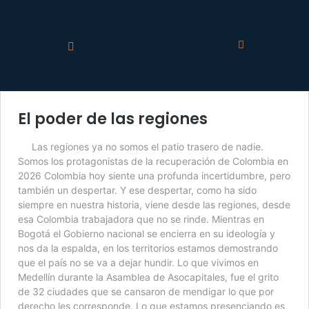
El poder de las regiones
Las regiones ya no somos el patio trasero de nadie.
Somos los protagonistas de la recuperación de Colombia en
2026 Colombia hoy siente una profunda incertidumbre, pero
también un despertar. Y ese despertar, como ha sido
siempre en nuestra historia, viene desde las regiones, desde
esa Colombia trabajadora que no se rinde. Mientras en
Bogotá el Gobierno nacional se encierra en su ideología y
nos da la espalda, en los territorios estamos demostrando
que el país no se va a dejar hundir. Lo que vivimos en
Medellín durante la Asamblea de Asocapitales, fue el grito
de 32 ciudades que se cansaron de mendigar lo que por
derecho les corresponde. Lo que estamos presenciando es,